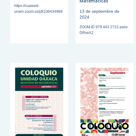
Matemáticas
https://cuaieed-
13 de septiembre de
unam.zoom.us/j/8106434968
2024
ZOOM ID 979 443 2722 pass:
DRrwX2