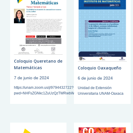
Coloquio Queretano de
Matemáticas
Coloquio Oaxaqueño
7 de junio de 2024
6 de junio de 2024
https://unam.zoom.us/j/9794432722?
Unidad de Extensión
pwd=NHFsZGNkc1ZuUzQzTWRwbWI5djM0Zz0
Universitaria UNAM-Oaxaca