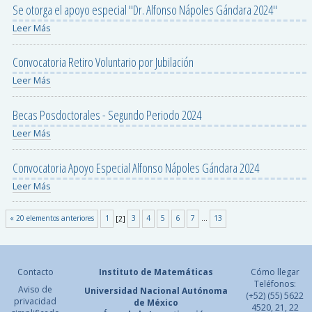
Se otorga el apoyo especial "Dr. Alfonso Nápoles Gándara 2024"
Leer Más
Convocatoria Retiro Voluntario por Jubilación
Leer Más
Becas Posdoctorales - Segundo Periodo 2024
Leer Más
Convocatoria Apoyo Especial Alfonso Nápoles Gándara 2024
Leer Más
« 20 elementos anteriores
1
[
2
]
3
4
5
6
7
...
13
Contacto
Instituto de Matemáticas
Cómo llegar
Teléfonos:
Aviso de
Universidad Nacional
Autónoma
(+52) (55) 5622
privacidad
de México
4520, 21, 22