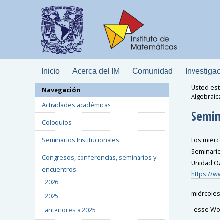
Inicio
Acerca del IM
Comunidad
Investiga
Usted est
Navegación
Algebraica
Actividades académicas
Semin
Coloquios
Seminarios Institucionales
Los miérco
Seminario 
Congresos, conferencias, seminarios y
Unidad O
encuentros
https://
2026
miércoles
2025
Jesse Wol
anteriores a 2025