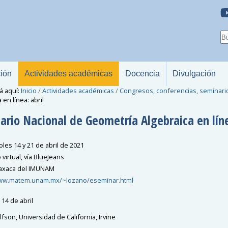
ción
Actividades académicas
Docencia
Divulgación
á aquí:
Inicio
/
Actividades académicas
/
Congresos, conferencias, seminari
 en línea: abril
ario Nacional de Geometría Algebraica en líne
les 14 y 21 de abril de 2021
virtual, vía BlueJeans
axaca del IMUNAM
www.matem.unam.mx/~lozano/eseminar.html
 14 de abril
fson, Universidad de California, Irvine