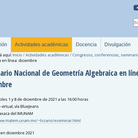
ción
Actividades académicas
Docencia
Divulgación
á aquí:
Inicio
/
Actividades académicas
/
Congresos, conferencias, seminari
a en línea: diciembre
ario Nacional de Geometría Algebraica en lín
mbre
oles 1 y 8 de diciembre de 2021 a las 16:00 horas
virtual, vía BlueJeans
axaca del IMUNAM
www.matem.unam.mx/~lozano/eseminar.html
en diciembre 2021