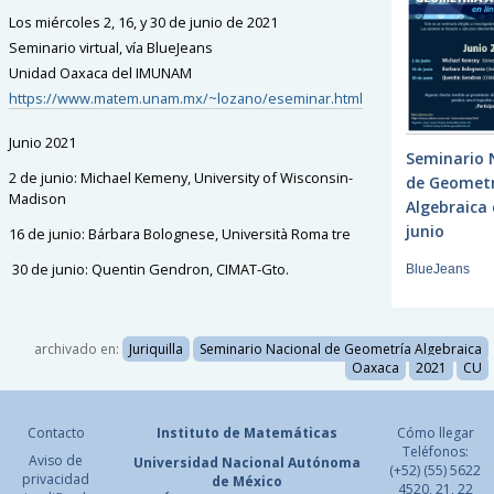
Los miércoles 2, 16, y 30 de junio de 2021
Seminario virtual, vía BlueJeans
Unidad Oaxaca del IMUNAM
https://www.matem.unam.mx/~lozano/eseminar.html
Junio 2021
Seminario 
2 de junio: Michael Kemeny, University of Wisconsin-
de Geometr
Madison
Algebraica 
junio
16 de junio: Bárbara Bolognese, Università Roma tre
30 de junio: Quentin Gendron, CIMAT-Gto.
BlueJeans
archivado en:
Juriquilla
Seminario Nacional de Geometría Algebraica
Oaxaca
2021
CU
Contacto
Instituto de Matemáticas
Cómo llegar
Teléfonos:
Aviso de
Universidad Nacional
Autónoma
(+52) (55) 5622
privacidad
de México
4520, 21, 22