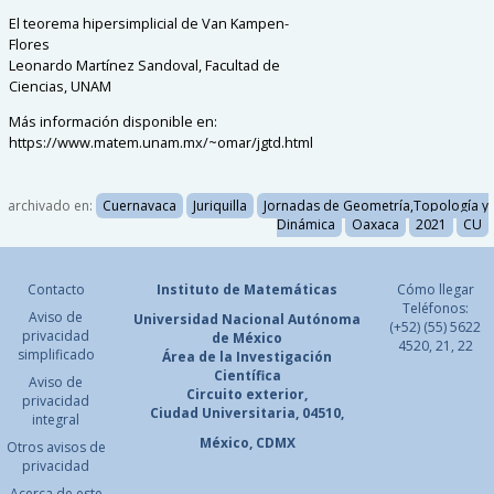
El teorema hipersimplicial de Van Kampen-
Flores
Leonardo Martínez Sandoval, Facultad de
Ciencias, UNAM
Más información disponible en:
https://www.matem.unam.mx/~omar/jgtd.html
archivado en:
Cuernavaca
Juriquilla
Jornadas de Geometría,Topología y
Dinámica
Oaxaca
2021
CU
Contacto
Instituto de Matemáticas
Cómo llegar
Teléfonos:
Aviso de
Universidad Nacional
Autónoma
(+52) (55) 5622
privacidad
de México
4520, 21, 22
simplificado
Área de la Investigación
Científica
Aviso de
Circuito exterior,
privacidad
Ciudad Universitaria, 04510,
integral
México, CDMX
Otros avisos de
privacidad
Acerca de este