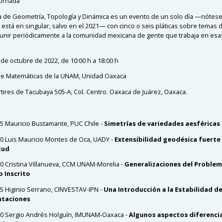
Jornada
a de Geometría, Topología y Dinámica es un evento de un solo día —nótes
 está en singular, salvo en el 2021— con cinco o seis pláticas sobre temas 
eunir periódicamente a la comunidad mexicana de gente que trabaja en esa
 de octubre de 2022, de 10:00 h a 18:00 h
 de Matemáticas de la UNAM, Unidad Oaxaca
tires de Tacubaya 505-A, Col. Centro. Oaxaca de Juárez, Oaxaca.
15 Mauricio Bustamante, PUC Chile -
Simetrías de variedades aesféricas
30 Luis Mauricio Montes de Oca, UADY -
Extensibilidad geodésica fuerte
tud
00 Cristina Villanueva, CCM UNAM-Morelia -
Generalizaciones del Problem
 Inscrito
15 Higinio Serrano, CINVESTAV-IPN -
Una Introducción a la Estabilidad d
ntaciones
30 Sergio Andrés Holguín, IMUNAM-Oaxaca -
Algunos aspectos diferencia