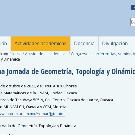
ción
Actividades académicas
Docencia
Divulgación
á aquí:
Inicio
/
Actividades académicas
/
Congresos, conferencias, seminari
 y Dinámica
a Jornada de Geometría, Topología y Dinámi
 de octubre de 2022, de 10:00 a 18:00 horas
 de Matemáticas de la UNAM, Unidad Oaxaca
tires de Tacubaya 505-A, Col. Centro. Oaxaca de Juárez, Oaxaca.
: IMUNAM CU, Oaxaca y CCM, Morelia
www.matem.unam.mx/~omar/jgtd.html
rnada de Geometría, Topología y Dinámica