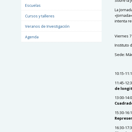
Sobre la 
Escuelas
La Jornad
«Jornada»
Cursos y talleres
intenta r
Veranos de Investigación
Viernes 7
Agenda
Instituto
Sede: Már
10:15-11:
11:45-12:
de longi
13:00-14:
Cuadrado
15:30-16:
Represe
16:30-17: