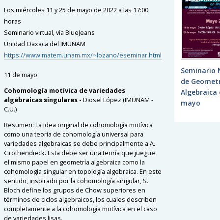
Los miércoles 11 y 25 de mayo de 2022 a las 17:00
horas
Seminario virtual, vía BlueJeans
Unidad Oaxaca del IMUNAM
https://www.matem.unam.mx/~lozano/eseminar.html
Seminario 
11 de mayo
de Geometr
Cohomología motívica de variedades
Algebraica 
algebraicas singulares -
Diosel López (IMUNAM -
mayo
C.U.)
Resumen:
La idea original de cohomología motívica
como una teoría de cohomología universal para
variedades algebraicas se debe principalmente a A.
Grothendieck. Esta debe ser una teoría que juegue
el mismo papel en geometría algebraica como la
cohomología singular en topología algebraica. En este
sentido, inspirado por la cohomología singular, S.
Bloch define los grupos de Chow superiores en
términos de ciclos algebraicos, los cuales describen
completamente a la cohomología motívica en el caso
de variedades lisas.