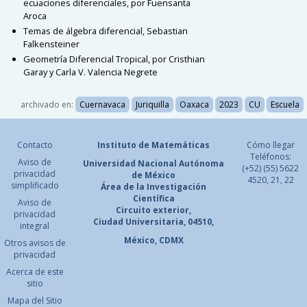
ecuaciones diferenciales, por
Fuensanta
Aroca
Temas de álgebra diferencial,
Sebastian
Falkensteiner
Geometría Diferencial Tropical, por
Cristhian
Garay
y
Carla V. Valencia Negrete
archivado en:
Cuernavaca
Juriquilla
Oaxaca
2023
CU
Escuela
Contacto
Instituto de Matemáticas
Cómo llegar
Teléfonos:
Aviso de
Universidad Nacional
Autónoma
(+52) (55) 5622
privacidad
de México
4520, 21, 22
simplificado
Área de la Investigación
Científica
Aviso de
Circuito exterior,
privacidad
Ciudad Universitaria, 04510,
integral
México, CDMX
Otros avisos de
privacidad
Acerca de este
sitio
Mapa del Sitio