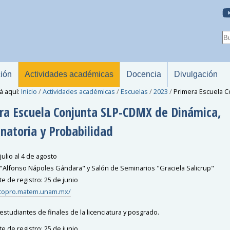
ción
Actividades académicas
Docencia
Divulgación
á aquí:
Inicio
/
Actividades académicas
/
Escuelas
/
2023
/
Primera Escuela C
ra Escuela Conjunta SLP-CDMX de Dinámica,
natoria y Probabilidad
julio al 4 de agosto
 "Alfonso Nápoles Gándara" y Salón de Seminarios "Graciela Salicrup"
te de registro: 25 de junio
icopro.matem.unam.mx/
 estudiantes de finales de la licenciatura y posgrado.
te de registro: 25 de junio