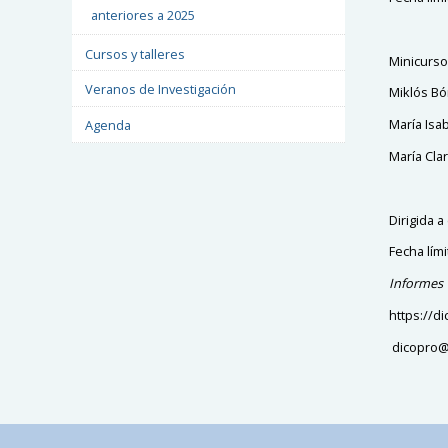
anteriores a 2025
Cursos y talleres
Minicurso
Veranos de Investigación
Miklós Bó
María Isab
Agenda
María Clar
Dirigida a
Fecha lími
Informes
https://
dicopro@