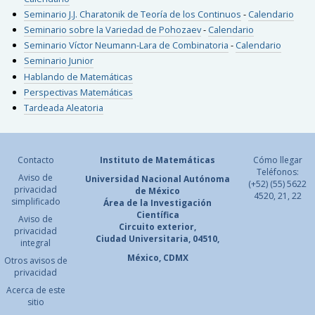
Seminario J.J. Charatonik de Teoría de los Continuos
-
Calendario
Seminario sobre la Variedad de Pohozaev
-
Calendario
Seminario Víctor Neumann-Lara de Combinatoria
-
Calendario
Seminario Junior
Hablando de Matemáticas
Perspectivas Matemáticas
Tardeada Aleatoria
Contacto
Instituto de Matemáticas
Cómo llegar
Teléfonos:
Aviso de
Universidad Nacional
Autónoma
(+52) (55) 5622
privacidad
de México
4520, 21, 22
simplificado
Área de la Investigación
Científica
Aviso de
Circuito exterior,
privacidad
Ciudad Universitaria, 04510,
integral
México, CDMX
Otros avisos de
privacidad
Acerca de este
sitio